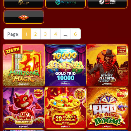
Page
1
2
3
4
...
6