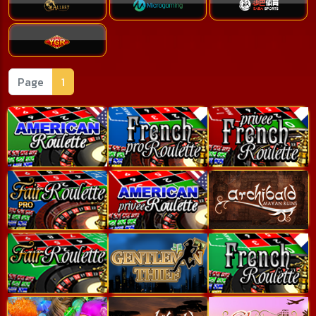
Page
1